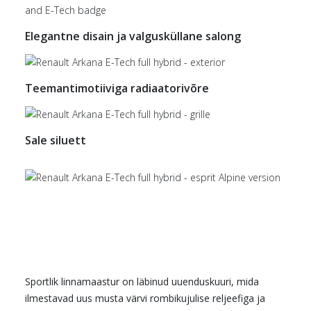
Elegantne disain ja valgusküllane salong
Teemantimotiiviga radiaatorivõre
Sale siluett
Sportlik linnamaastur on läbinud uuenduskuuri, mida
ilmestavad uus musta värvi rombikujulise reljeefiga ja