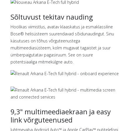
Sõltuvust tekitav nauding
Hoolikas viimistlus, avatav klaaskatus ja esmaklassiline
Bose® helisüsteem suurendavad sõidunaudingut. Sinu
käsutuses on tõhus võrguteenustega
multimeediasüsteem, kolm mugavat tagaistet ja suur
ümberpaigutatav pagasiruum. See on suure
potentsiaaliga mitmekülgne auto.
9,3" multimeediaekraan ja easy
link võrguteenused
Juhtmevaba Android Auto™ ja Apple CarPlay™ nutitelefoni