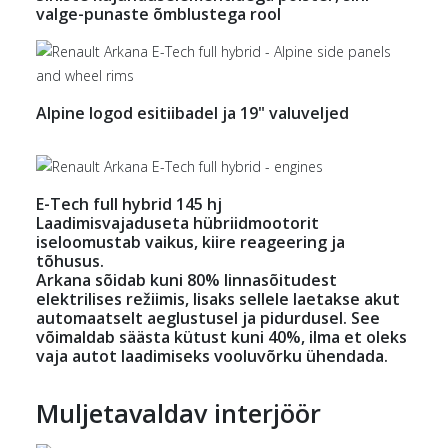
valge-punaste õmblustega rool
Alpine logod esitiibadel ja 19" valuveljed
E-Tech full hybrid 145 hj
Laadimisvajaduseta hübriidmootorit
iseloomustab vaikus, kiire reageering ja
tõhusus.
Arkana sõidab kuni 80% linnasõitudest
elektrilises režiimis, lisaks sellele laetakse akut
automaatselt aeglustusel ja pidurdusel. See
võimaldab säästa kütust kuni 40%, ilma et oleks
vaja autot laadimiseks vooluvõrku ühendada.
Muljetavaldav interjöör