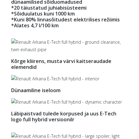
dünaamilised sõiduomadused
*20 täiustatud juhiabisüsteemi
*Sõiduulatus kuni 1000 km
*Kuni 80% linnasõitudest elektrilises režiimis
*Alates 4,7 l/100 km
Kõrge kliirens, musta värvi kaitseraudade
elemendid
Dünaamiline iseloom
Läbipaistvad tulede korpused ja uus E-Tech
logo full hybrid versioonilr