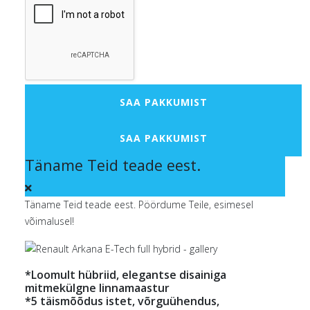
SAA PAKKUMIST
SAA PAKKUMIST
Täname Teid teade eest.
Täname Teid teade eest. Pöördume Teile, esimesel
võimalusel!
*Loomult hübriid, elegantse disainiga
mitmekülgne linnamaastur
*5 täismõõdus istet, võrguühendus,