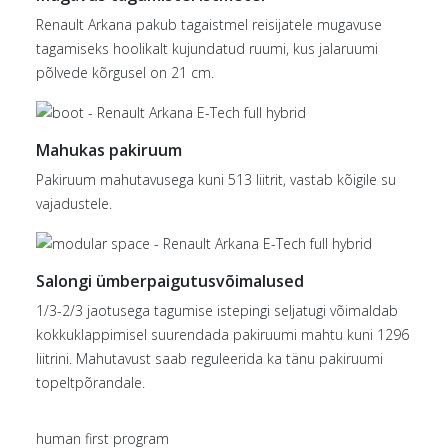
Renault Arkana pakub tagaistmel reisijatele mugavuse
tagamiseks hoolikalt kujundatud ruumi, kus jalaruumi
põlvede kõrgusel on 21 cm.
Mahukas pakiruum
Pakiruum mahutavusega kuni 513 liitrit, vastab kõigile su
vajadustele.
Salongi ümberpaigutusvõimalused
1/3-2/3 jaotusega tagumise istepingi seljatugi võimaldab
kokkuklappimisel suurendada pakiruumi mahtu kuni 1296
liitrini. Mahutavust saab reguleerida ka tänu pakiruumi
topeltpõrandale.
human first program