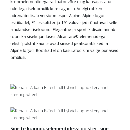
kroomelementidega radiaatorivõre ning kaasajastatud
tuledega iseloomulik kere tagaosa. Veelgi rohkem
adrenaliini lisab versioon esprit Alpine. Alpine logod
esitiibadel, F1-esisplitter ja 19" valuveljed rõhutavad selle
ainulaadset iseloomu. Elegantne ja sportlik disain annab
tooni ka sisekujunduses. Alcantara® elementidega
tekstiilpolstrit kaunistavad sinised pealisõmblused ja
Alpine logod. Roolikattel on kasutatud sini-valge-punaseid
õmblusi.
Siniste kujunduselementidega polster, sini-