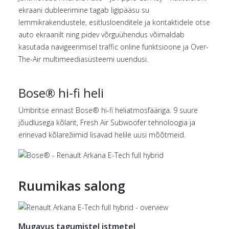
ekraani dubleerimine tagab ligipääsu su
lemmikrakendustele, esitlusloenditele ja kontaktidele otse
auto ekraanilt ning pidev võrguühendus võimaldab
kasutada navigeerimisel traffic online funktsioone ja Over-
The-Air multimeediasüsteemi uuendusi.
Bose® hi-fi heli
Ümbritse ennast Bose® hi-fi heliatmosfääriga. 9 suure
jõudlusega kõlarit, Fresh Air Subwoofer tehnoloogia ja
erinevad kõlarežiimid lisavad helile uusi mõõtmeid.
Ruumikas salong
Mugavus tagumistel istmetel