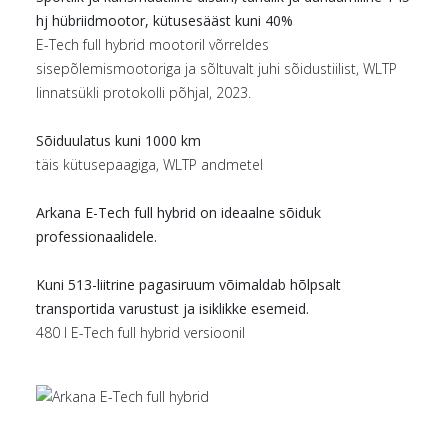
hj hübriidmootor, kütusesääst kuni 40%
E-Tech full hybrid mootoril võrreldes
sisepõlemismootoriga ja sõltuvalt juhi sõidustiilist, WLTP
linnatsükli protokolli põhjal, 2023.
Sõiduulatus kuni 1000 km
täis kütusepaagiga, WLTP andmetel
Arkana E-Tech full hybrid on ideaalne sõiduk
professionaalidele.
Kuni 513-liitrine pagasiruum võimaldab hõlpsalt
transportida varustust ja isiklikke esemeid.
480 l E-Tech full hybrid versioonil