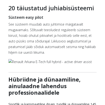
20 täiustatud juhiabisüsteemi
Süsteem easy pilot
See süsteem muudab auto juhtimise märgatavalt
mugavamaks. Sõltuvalt teeoludest reguleerib süsteem
kiirust, hoiab ohutut pikivahet ja hoolitseb selle eest, et
auto püsiks oma sõidurajal. Liiklusvoo aeglustumisel ja
peatumisel jääb sõiduk automaatselt seisma ning hakkab
hiljem ise uuesti liikuma.
Hübriidne ja dünaamiline,
ainulaadne lahendus
professionaalidele
Sportlik ja karismaatiline disain, tundlik ja dünaamiline 145