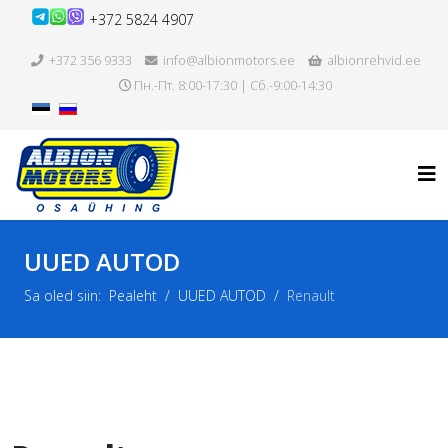
+372 5824 4907
+372 356 9333
info@albionmotors.ee
albionrehvid.ee
Пн.-Пт. 8:00-17:30 | Сб.-9:00-14:30
UUED AUTOD
Sa oled siin:
Pealeht
UUED AUTOD
Renault