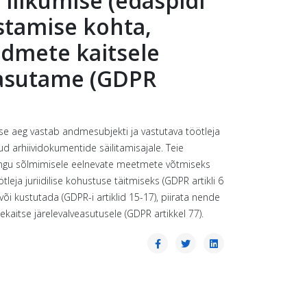
 liikumise (edaspidi
stamise kohta,
ndmete kaitsele
kasutame (GDPR
ise aeg vastab andmesubjekti ja vastutava töötleja
 arhiividokumentide säilitamisajale. Teie
epingu sõlmimisele eelnevate meetmete võtmiseks
leja juriidilise kohustuse täitmiseks (GDPR artikli 6
i kustutada (GDPR-i artiklid 15-17), piirata nende
kaitse järelevalveasutusele (GDPR artikkel 77).