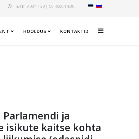
e
Пн.-Пт. 8:00-17:30 | Сб.-9:00-14:30
ENT
HOOLDUS
KONTAKTID
a Parlamendi ja
 isikute kaitse kohta