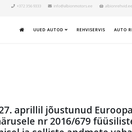
+372 356 9333
info@albionmotors.ee
albionrehvid.e
UUED AUTOD
REHVISERVIS
AUTO R
 27. aprillil jõustunud Euroop
usele nr 2016/679 füüsiliste