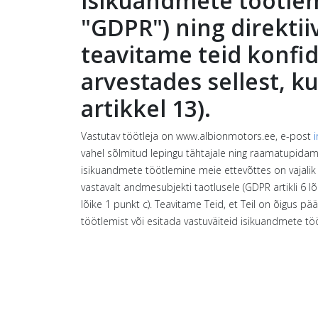
isikuandmete töötlemi
"GDPR") ning direkti
teavitame teid konfid
arvestades sellest, 
artikkel 13).
Vastutav töötleja on www.albionmotors.ee, e-post
vahel sõlmitud lepingu tähtajale ning raamatupidam
isikuandmete töötlemine meie ettevõttes on vajalik
vastavalt andmesubjekti taotlusele (GDPR artikli 6 lõ
lõike 1 punkt c). Teavitame Teid, et Teil on õigus 
töötlemist või esitada vastuväiteid isikuandmete töö