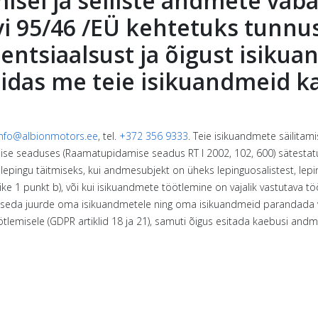
sel ja selliste andmete vaba
ivi 95/46 /EÜ kehtetuks tunnu
entsiaalsust ja õigust isikua
kuidas me teie isikuandmeid 
info@albionmotors.ee
, tel.
+372 356 9333
. Teie isikuandmete säilitam
ise seaduses (Raamatupidamise seadus RT I 2002, 102, 600) sätestatud
 lepingu täitmiseks, kui andmesubjekt on üheks lepinguosalistest, l
ike 1 punkt b), või kui isikuandmete töötlemine on vajalik vastutava tööt
pääseda juurde oma isikuandmetele ning oma isikuandmeid parandada võ
tlemisele (GDPR artiklid 18 ja 21), samuti õigus esitada kaebusi andme