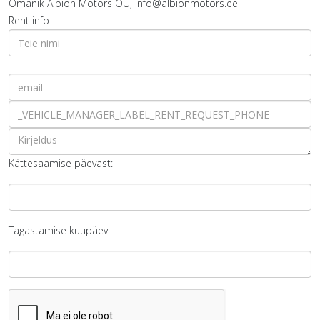
Omanik
Albion Motors OÜ, info@albionmotors.ee
Rent info
Kättesaamise päevast:
Tagastamise kuupäev: