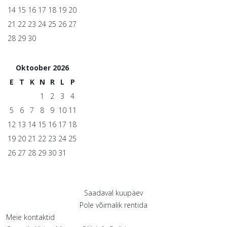
14
15
16
17
18
19
20
21
22
23
24
25
26
27
28
29
30
Oktoober 2026
E
T
K
N
R
L
P
1
2
3
4
5
6
7
8
9
10
11
12
13
14
15
16
17
18
19
20
21
22
23
24
25
26
27
28
29
30
31
Saadaval kuupäev
Pole võimalik rentida
Meie kontaktid