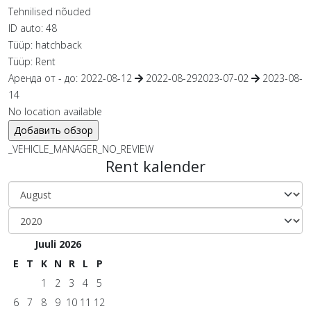
Tehnilised nõuded
ID auto:
48
Tüüp:
hatchback
Tüüp:
Rent
Аренда от - до:
2022-08-12
2022-08-29
2023-07-02
2023-08-
14
No location available
_VEHICLE_MANAGER_NO_REVIEW
Rent kalender
Juuli 2026
E
T
K
N
R
L
P
1
2
3
4
5
6
7
8
9
10
11
12