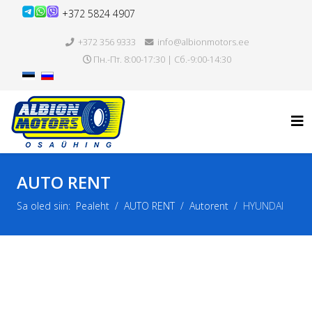
+372 5824 4907
+372 356 9333
info@albionmotors.ee
Пн.-Пт. 8:00-17:30 | Сб.-9:00-14:30
AUTO RENT
Sa oled siin:
Pealeht
AUTO RENT
Autorent
HYUNDAI