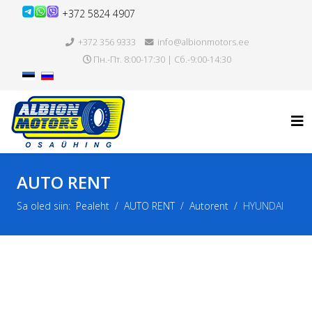
+372 5824 4907
+372 356 9333
info@albionmotors.ee
Пн.-Пт. 8:00-17:30 | Сб.-9:00-14:30
AUTO RENT
Sa oled siin:
Pealeht
AUTO RENT
Autorent
HYUNDAI