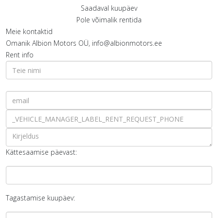
Saadaval kuupäev
Pole võimalik rentida
Meie kontaktid
Omanik
Albion Motors OÜ, info@albionmotors.ee
Rent info
Kättesaamise päevast:
Tagastamise kuupäev: