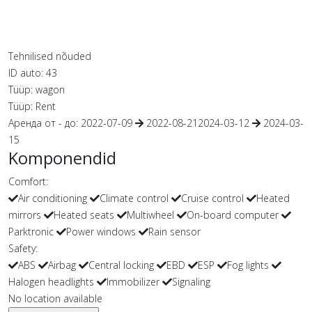
Tehnilised nõuded
ID auto:
43
Tüüp:
wagon
Tüüp:
Rent
Аренда от - до:
2022-07-09
2022-08-21
2024-03-12
2024-03-
15
Komponendid
Comfort:
Air conditioning
Climate control
Cruise control
Heated
mirrors
Heated seats
Multiwheel
On-board computer
Parktronic
Power windows
Rain sensor
Safety:
ABS
Airbag
Central locking
EBD
ESP
Fog lights
Halogen headlights
Immobilizer
Signaling
No location available