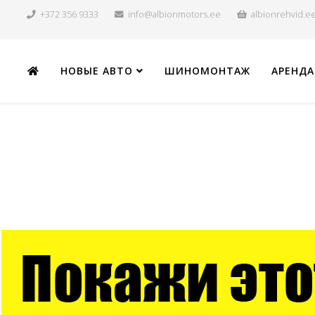
+372 356 9333
info@albionmotors.ee
albionrehvid.e
НОВЫЕ АВТО
ШИНОМОНТАЖ
АРЕНДА