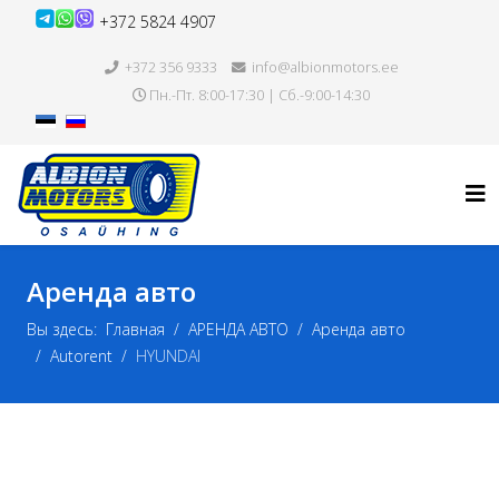
+372 5824 4907
+372 356 9333
info@albionmotors.ee
Пн.-Пт. 8:00-17:30 | Сб.-9:00-14:30
Аренда авто
Вы здесь:
Главная
АРЕНДА АВТО
Аренда авто
Autorent
HYUNDAI