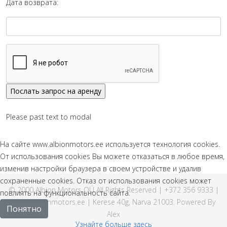
Дата возврата:
Please past text to modal
На сайте www.albionmotors.ee используется технология cookies.
От использования cookies Вы можете отказаться в любое время,
изменив настройки браузера в своем устройстве и удалив
сохраненные cookies. Отказ от использования cookies может
© 2000 Albion Motors OÜ All Rights Reserved | +372 356 9333 |
повлиять на функциональность сайта.
info@albionmotors.ee | Kerese 40g, Narva 21003. Powered By
Понятно
Alex
Узнайте больше здесь