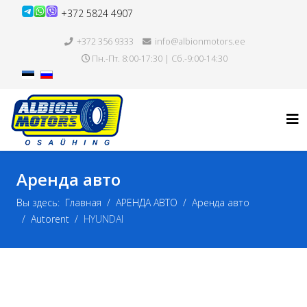
+372 5824 4907
+372 356 9333
info@albionmotors.ee
Пн.-Пт. 8:00-17:30 | Сб.-9:00-14:30
Аренда авто
Вы здесь:
Главная
АРЕНДА АВТО
Аренда авто
Autorent
HYUNDAI