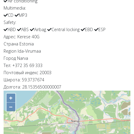
Air conditioning
Multimedia:
CD
MP3
Safety:
ABD
ABS
Airbag
Central locking
EBD
ESP
Адрес:
Kerese 40G
Страна
Estonia
Region
Ida-Virumaa
Город
Narva
Тел:
+372 35 69 333
Почтовый индекс
20003
Широта:
59.3737674
Долгота:
28.15356500000007
+
−