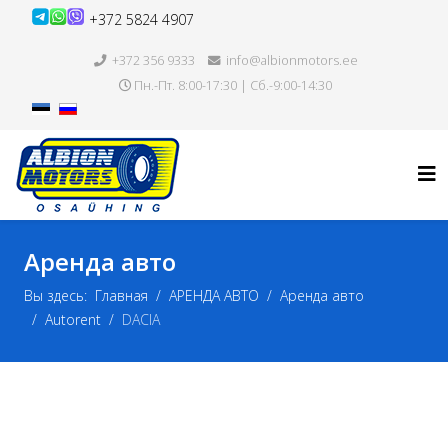
+372 5824 4907
+372 356 9333
info@albionmotors.ee
Пн.-Пт. 8:00-17:30 | Сб.-9:00-14:30
Аренда авто
Вы здесь:
Главная
АРЕНДА АВТО
Аренда авто
Autorent
DACIA