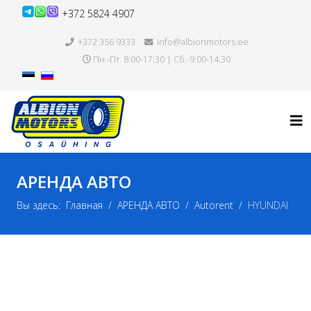
+372 5824 4907
+372 356 9333
info@albionmotors.ee
Пн.-Пт. 8:00-17:30 | Сб.-9:00-14:30
АРЕНДА АВТО
Вы здесь:
Главная
АРЕНДА АВТО
Autorent
HYUNDAI